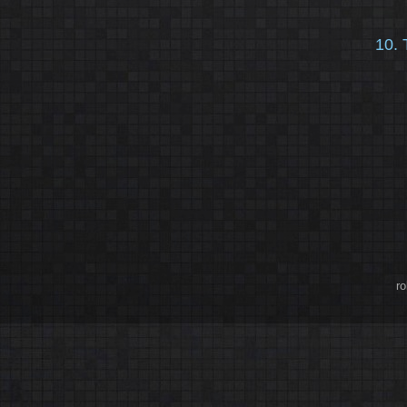
10. 
r