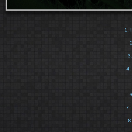
1. 
3
4.
6
7.
8